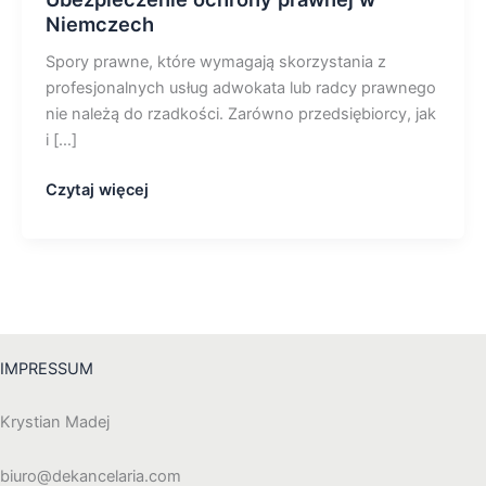
prawnej
Niemczech
w
Spory prawne, które wymagają skorzystania z
Niemczech
profesjonalnych usług adwokata lub radcy prawnego
nie należą do rzadkości. Zarówno przedsiębiorcy, jak
i […]
Czytaj więcej
IMPRESSUM
Krystian Madej
biuro@dekancelaria.com