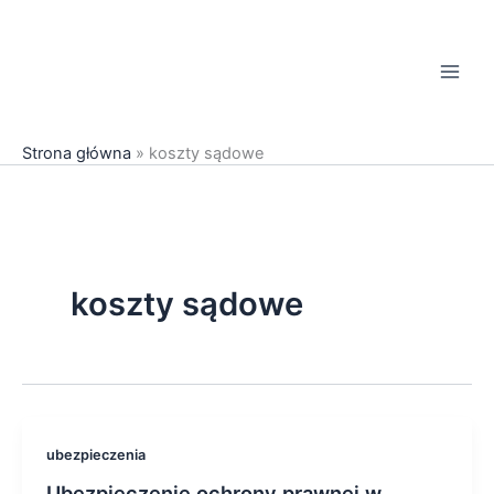
Przejdź
do
treści
Strona główna
»
koszty sądowe
koszty sądowe
Ubezpieczenie
ubezpieczenia
ochrony
Ubezpieczenie ochrony prawnej w